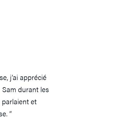
e, j’ai apprécié
e Sam durant les
 parlaient et
e. ”