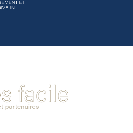
GEMENT ET
IVE-IN
s facile
et partenaires