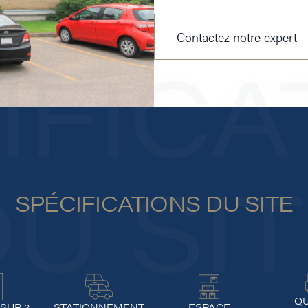
Contactez notre expert
IFICA
U SI
SPÉCIFICATIONS DU SITE
QU
SUR 2
STATIONNEMENT
ESPACE