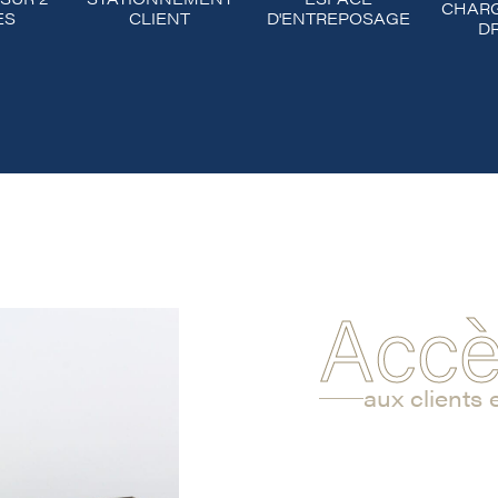
CHAR
ES
CLIENT
D'ENTREPOSAGE
DR
Accè
aux clients 