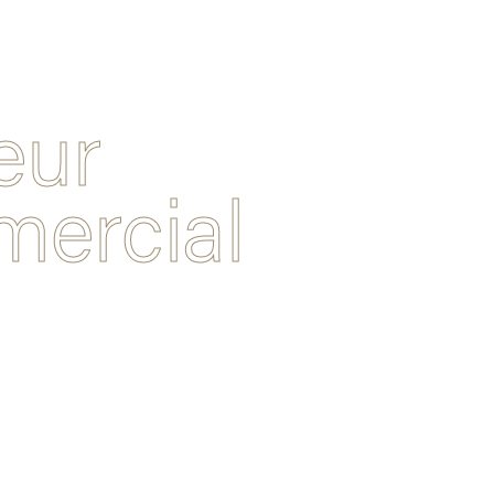
eur
ercial